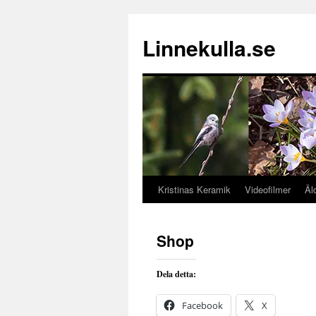
Hoppa
till
Linnekulla.se
innehåll
Kristinas Keramik
Videofilmer
Äl
Shop
Dela detta:
Facebook
X