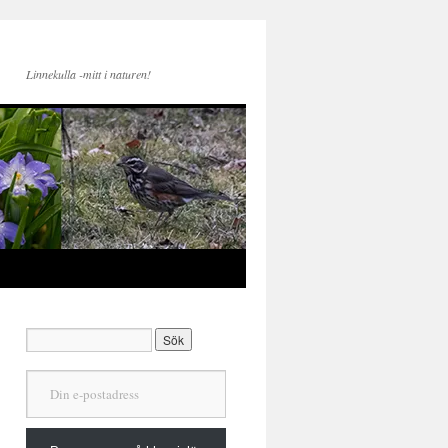
Linnekulla -mitt i naturen!
Din e-postadress