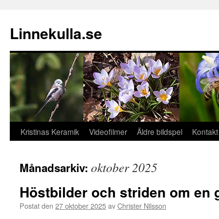
Hoppa
till
Linnekulla.se
innehåll
Kristinas Keramik
Videofilmer
Äldre bildspel
Kontakt
oktober 2025
Månadsarkiv:
Höstbilder och striden om en 
Postat den
27 oktober 2025
av
Christer Nilsson