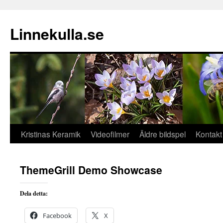
Hoppa
till
Linnekulla.se
innehåll
Kristinas Keramik
Videofilmer
Äldre bildspel
Kontakt
ThemeGrill Demo Showcase
Dela detta:
Facebook
X