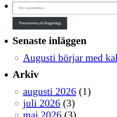
efter:
Din e-postadress
Prenumerera på blogginlägg
Senaste inläggen
Augusti börjar med ka
Arkiv
augusti 2026
(1)
juli 2026
(3)
maj 2026
(3)