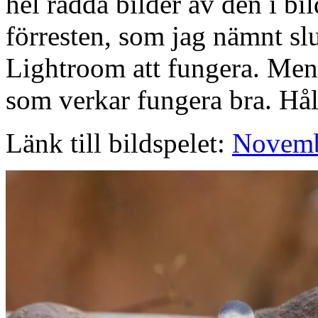
hel radda bilder av den i bil
förresten, som jag nämnt slu
Lightroom att fungera. Men n
som verkar fungera bra. Håll
Länk till bildspelet:
Novemb