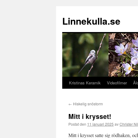
Hoppa
till
Linnekulla.se
innehåll
Kristinas Keramik
Videofilmer
Äl
←
Hiskelig snöstorm
Mitt i krysset!
Postat den
11 januari 2025
av
Christer Ni
Mitt i krysset satte sig rödhaken, 