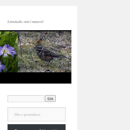
Linnekulla -mitt i naturen!
Din e-postadress