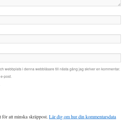
ch webbplats i denna webbläsare till nästa gång jag skriver en kommentar.
e-post.
.
för att minska skräppost.
Lär dig om hur din kommentarsdata