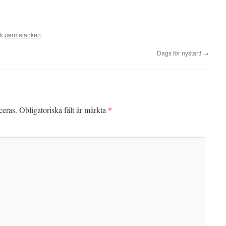
rk
permalänken
.
Dags för nystart!
→
*
ceras.
Obligatoriska fält är märkta