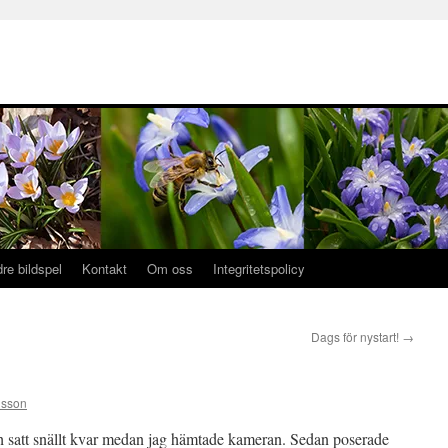
dre bildspel
Kontakt
Om oss
Integritetspolicy
Dags för nystart!
→
lsson
och satt snällt kvar medan jag hämtade kameran. Sedan poserade