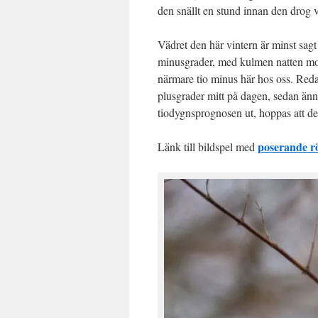
den snällt en stund innan den drog v
Vädret den här vintern är minst sag
minusgrader, med kulmen natten mo
närmare tio minus här hos oss. Reda
plusgrader mitt på dagen, sedan änn
tiodygnsprognosen ut, hoppas att d
poserande r
Länk till bildspel med