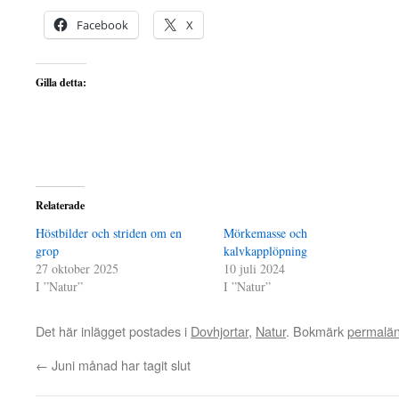
Facebook
X
Gilla detta:
Relaterade
Höstbilder och striden om en
Mörkemasse och
grop
kalvkapplöpning
27 oktober 2025
10 juli 2024
I ”Natur”
I ”Natur”
Det här inlägget postades i
Dovhjortar
,
Natur
. Bokmärk
permalä
←
Juni månad har tagit slut