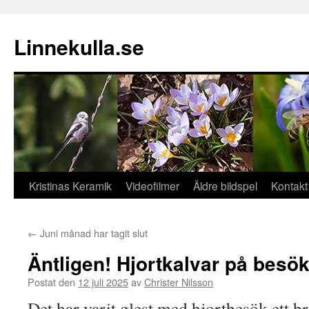
Hoppa
till
Linnekulla.se
innehåll
Kristinas Keramik
Videofilmer
Äldre bildspel
Kontakt
←
Juni månad har tagit slut
Äntligen! Hjortkalvar på besök
Postat den
12 juli 2025
av
Christer Nilsson
Det har varit glest med hjortbesök ett b