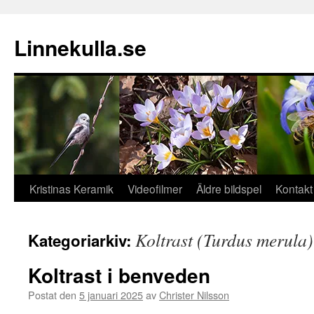
Hoppa
till
Linnekulla.se
innehåll
Kristinas Keramik
Videofilmer
Äldre bildspel
Kontakt
Koltrast (Turdus merula)
Kategoriarkiv:
Koltrast i benveden
Postat den
5 januari 2025
av
Christer Nilsson