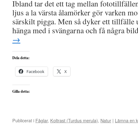
Ibland tar det ett tag mellan fototillfäll
ljus a la värsta ålamörker gör varken mot
särskilt pigga. Men så dyker ett tillfäll
hänga med i svängarna och få några bi
→
Dela detta:
Facebook
X
Gilla detta:
Publicerat i
Fåglar
,
Koltrast (Turdus merula)
,
Natur
|
Lämna en 