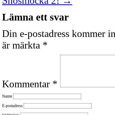
Snösmocka 2!
→
Lämna ett svar
Din e-postadress kommer in
är märkta
*
Kommentar
*
Namn
E-postadress