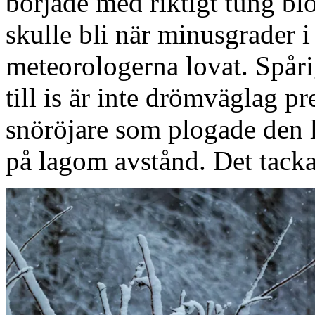
började med riktigt tung bl
skulle bli när minusgrade
meteorologerna lovat. Spåri
till is är inte drömväglag pr
snöröjare som plogade den l
på lagom avstånd. Det tacka