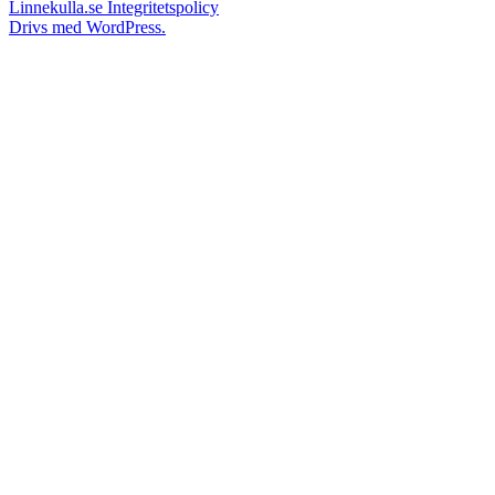
Linnekulla.se
Integritetspolicy
Drivs med WordPress.