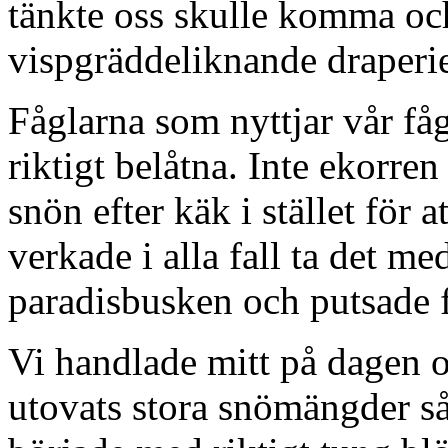
tänkte oss skulle komma oc
vispgräddeliknande draperi
Fåglarna som nyttjar vår få
riktigt belåtna. Inte ekorren h
snön efter käk i stället för 
verkade i alla fall ta det m
paradisbusken och putsade f
Vi handlade mitt på dagen o
utovats stora snömängder så 