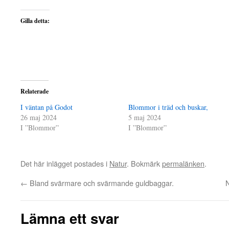
Gilla detta:
Relaterade
I väntan på Godot
Blommor i träd och buskar,
26 maj 2024
5 maj 2024
I ”Blommor”
I ”Blommor”
Det här inlägget postades i
Natur
. Bokmärk
permalänken
.
←
Bland svärmare och svärmande guldbaggar.
N
Lämna ett svar