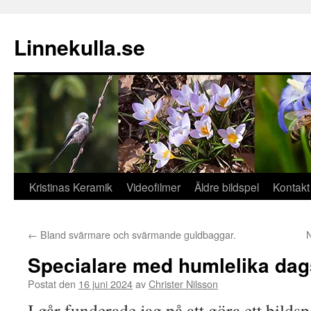
Hoppa
till
Linnekulla.se
innehåll
Kristinas Keramik
Videofilmer
Äldre bildspel
Kontakt
←
Bland svärmare och svärmande guldbaggar.
N
Specialare med humlelika da
Postat den
16 juni 2024
av
Christer Nilsson
I går funderade jag på att göra ett bild